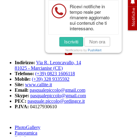
Ricevi notifiche in
Facebook
Notifiche
tempo reale per
Twitter
rimanere aggiornato
WhatsApp
sui contenuti che ti
interessano.
LinkedIn
Telegram
Iscriviti
Non ora
Email
Notifications by
PushAlert
Print
Copy
Indirizzo:
Via R. Leoncavallo, 14
Link
81025 - Marcianise (CE)
Telefono:
(+39) 0823 1606118
Mobile:
(+39) 328 9335592
Site:
www.callite.it
Email:
pasqualepiccolo@gmail.com
Skype:
pasqualepiccolo@gmail.com
PEC:
pasquale.piccolo@ordingce.it
P.IVA:
04127930610
PhotoGallery
Panoramica