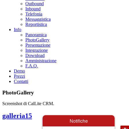
Outbound
Inbound
Telefonia
Messaggistica
Reportistica
Info
Panoramica
PhotoGallery
Presentazione
Integrazione
Download
Amministrazione
F.A.Q.
Demo
Prezzi
Contatti
PhotoGallery
Screenshot di CalLite CRM.
galleria15
Notifiche