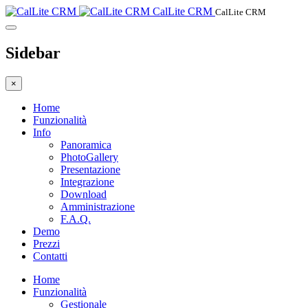
CalLite CRM
CalLite CRM
Sidebar
×
Home
Funzionalità
Info
Panoramica
PhotoGallery
Presentazione
Integrazione
Download
Amministrazione
F.A.Q.
Demo
Prezzi
Contatti
Home
Funzionalità
Gestionale