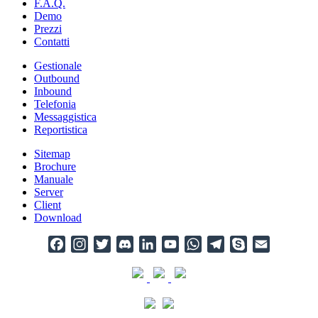
F.A.Q.
Demo
Prezzi
Contatti
Gestionale
Outbound
Inbound
Telefonia
Messaggistica
Reportistica
Sitemap
Brochure
Manuale
Server
Client
Download
Facebook
Instagram
Twitter
Discord
LinkedIn
YouTube
WhatsApp
Telegram
Skype
Email
Channel