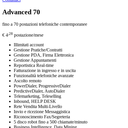
Advanced 70
fino a 70 postazioni telefoniche contemporanee
,28
€ 4
postazione/mese
Illimitati account
Gestione Pratiche/Contratti
Gestione PDA, Firma Elettronica
Gestione Appuntamenti
Reportistica Real-time
Fatturazione in ingresso e in uscita
Funzionalità telefoniche avanzate
Ascolto remoto
PowerDialer, ProgressiveDialer
PredictiveDialer, AutoDialer
Telemarketing, Teleselling
Inbound, HELP DESK
Rete Vendita Multi-Livello
Invio e ricezione Messaggistica
Riconoscimento Fax/Segreteria
5 disco robot fino a 500 chiamate/minuto
Business Intelligence, Data Mining