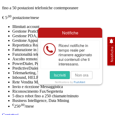
fino a 50 postazioni telefoniche contemporanee
,00
€ 5
postazione/mese
Illimitati account
Gestione Pratiche/Contratti
Notifiche
Gestione PDA, Firma Elettronica
Gestione Appuntamenti
Ricevi notifiche in
Reportistica Real-time
Notifiche
tempo reale per
Fatturazione in ingresso e in uscita
rimanere aggiornato
Funzionalità telefoniche avanzate
sui contenuti che ti
Ascolto remoto
interessano.
PowerDialer, ProgressiveDialer
PredictiveDialer, AutoDialer
Telemarketing, Teleselling
Iscriviti
Non ora
Inbound, HELP DESK
Rete Vendita Multi-Livello
Notifications by
PushAlert
Invio e ricezione Messaggistica
Riconoscimento Fax/Segreteria
5 disco robot fino a 250 chiamate/minuto
Business Intelligence, Data Mining
€
,00
250
/mese
Contattaci