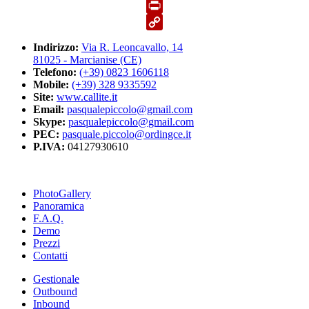
Email
Print
Copy
Indirizzo:
Via R. Leoncavallo, 14
Link
81025 - Marcianise (CE)
Telefono:
(+39) 0823 1606118
Mobile:
(+39) 328 9335592
Site:
www.callite.it
Email:
pasqualepiccolo@gmail.com
Skype:
pasqualepiccolo@gmail.com
PEC:
pasquale.piccolo@ordingce.it
P.IVA:
04127930610
PhotoGallery
Panoramica
F.A.Q.
Demo
Prezzi
Contatti
Gestionale
Outbound
Inbound