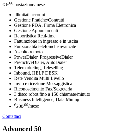
,66
€ 6
postazione/mese
Illimitati account
Gestione Pratiche/Contratti
Gestione PDA, Firma Elettronica
Gestione Appuntamenti
Reportistica Real-time
Fatturazione in ingresso e in uscita
Funzionalità telefoniche avanzate
Ascolto remoto
PowerDialer, ProgressiveDialer
PredictiveDialer, AutoDialer
Telemarketing, Teleselling
Inbound, HELP DESK
Rete Vendita Multi-Livello
Invio e ricezione Messaggistica
Riconoscimento Fax/Segreteria
3 disco robot fino a 150 chiamate/minuto
Business Intelligence, Data Mining
€
,00
200
/mese
Contattaci
Advanced 50