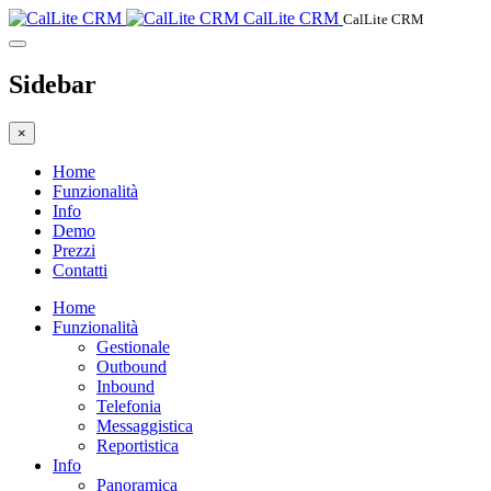
CalLite CRM
CalLite CRM
Sidebar
×
Home
Funzionalità
Info
Demo
Prezzi
Contatti
Home
Funzionalità
Gestionale
Outbound
Inbound
Telefonia
Messaggistica
Reportistica
Info
Panoramica