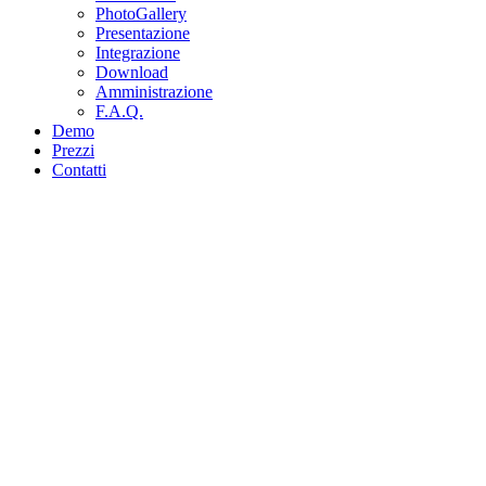
PhotoGallery
Presentazione
Integrazione
Download
Amministrazione
F.A.Q.
Demo
Prezzi
Contatti