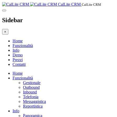
CalLite CRM
CalLite CRM
Sidebar
×
Home
Funzionalità
Info
Demo
Prezzi
Contatti
Home
Funzionalità
Gestionale
Outbound
Inbound
Telefonia
Messaggistica
Reportistica
Info
Panoramica