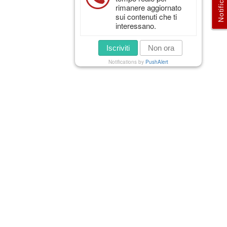
Notifiche
rimanere aggiornato
sui contenuti che ti
interessano.
Iscriviti
Non ora
Notifications by
PushAlert