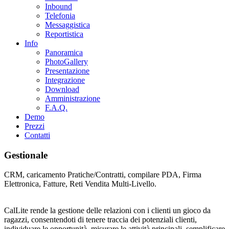
Inbound
Telefonia
Messaggistica
Reportistica
Info
Panoramica
PhotoGallery
Presentazione
Integrazione
Download
Amministrazione
F.A.Q.
Demo
Prezzi
Contatti
Gestionale
CRM, caricamento Pratiche/Contratti, compilare PDA, Firma
Elettronica, Fatture, Reti Vendita Multi-Livello.
CalLite rende la gestione delle relazioni con i clienti un gioco da
ragazzi, consentendoti di tenere traccia dei potenziali clienti,
individuare le opportunità, misurare le attività principali, semplificare