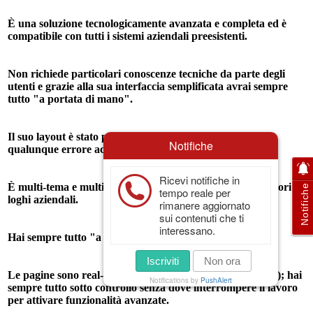
È una soluzione tecnologicamente avanzata e completa ed è
compatibile con tutti i sistemi aziendali preesistenti.
Non richiede particolari conoscenze tecniche da parte degli
utenti e grazie alla sua interfaccia semplificata avrai sempre
tutto "a portata di mano".
Il suo layout è stato progettato appositamente per evitare
Notifiche
qualunque errore accidentale da parte degli utenti.
Ricevi notifiche in
È multi-tema e multi-lingua ed è personalizzabile con i colori e
Notifiche
tempo reale per
loghi aziendali.
rimanere aggiornato
sui contenuti che ti
interessano.
Hai sempre tutto "a porta di mano" in tempo reale!
Iscriviti
Non ora
Le pagine sono real-time (si aggiornano automaticamente); hai
Notifications by
PushAlert
sempre tutto sotto controllo senza dove interrompere il lavoro
per attivare funzionalità avanzate.