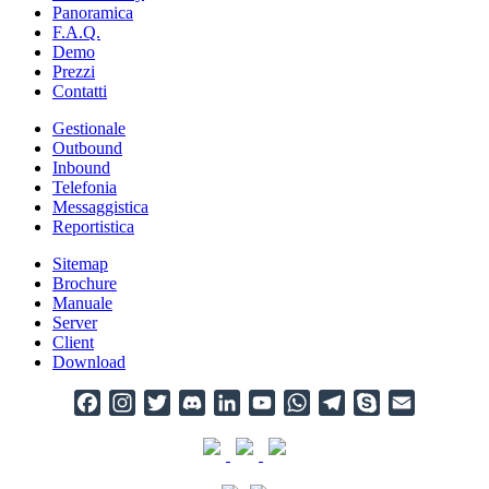
Panoramica
F.A.Q.
Demo
Prezzi
Contatti
Gestionale
Outbound
Inbound
Telefonia
Messaggistica
Reportistica
Sitemap
Brochure
Manuale
Server
Client
Download
Facebook
Instagram
Twitter
Discord
LinkedIn
YouTube
WhatsApp
Telegram
Skype
Email
Channel