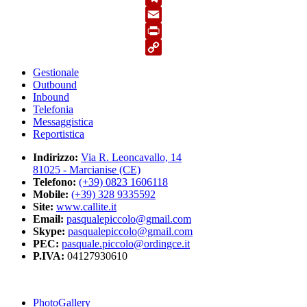
Telegram
Email
Print
Copy
Gestionale
Link
Outbound
Inbound
Telefonia
Messaggistica
Reportistica
Indirizzo:
Via R. Leoncavallo, 14
81025 - Marcianise (CE)
Telefono:
(+39) 0823 1606118
Mobile:
(+39) 328 9335592
Site:
www.callite.it
Email:
pasqualepiccolo@gmail.com
Skype:
pasqualepiccolo@gmail.com
PEC:
pasquale.piccolo@ordingce.it
P.IVA:
04127930610
PhotoGallery