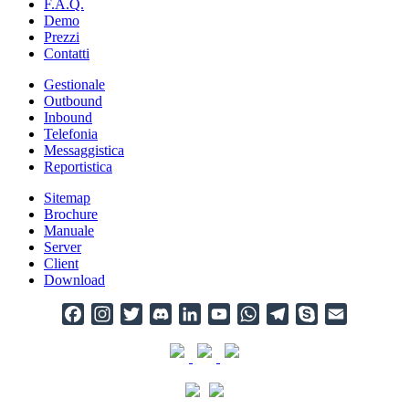
F.A.Q.
Demo
Prezzi
Contatti
Gestionale
Outbound
Inbound
Telefonia
Messaggistica
Reportistica
Sitemap
Brochure
Manuale
Server
Client
Download
Facebook
Instagram
Twitter
Discord
LinkedIn
YouTube
WhatsApp
Telegram
Skype
Email
Channel