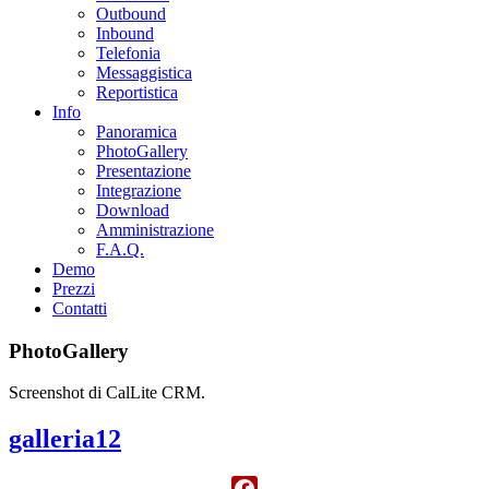
Outbound
Inbound
Telefonia
Messaggistica
Reportistica
Info
Panoramica
PhotoGallery
Presentazione
Integrazione
Download
Amministrazione
F.A.Q.
Demo
Prezzi
Contatti
PhotoGallery
Screenshot di CalLite CRM.
galleria12