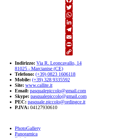
Facebook
Twitter
WhatsApp
LinkedIn
Telegram
Email
Print
Copy
Indirizzo:
Via R. Leoncavallo, 14
Link
81025 - Marcianise (CE)
Telefono:
(+39) 0823 1606118
Mobile:
(+39) 328 9335592
Site:
www.callite.it
Email:
pasqualepiccolo@gmail.com
Skype:
pasqualepiccolo@gmail.com
PEC:
pasquale.piccolo@ordingce.it
P.IVA:
04127930610
PhotoGallery
Panoramica