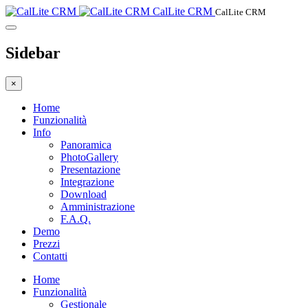
CalLite CRM
CalLite CRM
Sidebar
×
Home
Funzionalità
Info
Panoramica
PhotoGallery
Presentazione
Integrazione
Download
Amministrazione
F.A.Q.
Demo
Prezzi
Contatti
Home
Funzionalità
Gestionale